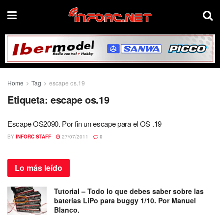
Home
Tag
escape os.19
Etiqueta:
escape os.19
Escape OS2090. Por fin un escape para el OS .19
BY
INFORC STAFF
27/07/2011
0
Lo más
leído
Tutorial – Todo lo que debes saber sobre las
baterías LiPo para buggy 1/10. Por Manuel
Blanco.