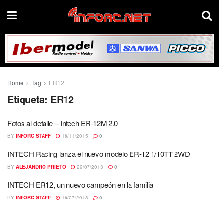
Home
Tag
ER12
Etiqueta:
ER12
Fotos al detalle – Intech ER-12M 2.0
BY
INFORC STAFF
18/11/2015
0
INTECH Racing lanza el nuevo modelo ER-12 1/10TT 2WD
BY
ALEJANDRO PRIETO
29/07/2013
0
INTECH ER12, un nuevo campeón en la familia
BY
INFORC STAFF
16/07/2013
0