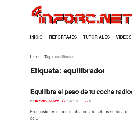
INICIO
REPORTAJES
TUTORIALES
VIDEOS
Home
Tag
equilibrador
Etiqueta:
equilibrador
Equilibra el peso de tu coche radi
BY
19/09/2012
INFORC STAFF
0
En ocasiones cuando hablamos de setups se toca el t
de ...