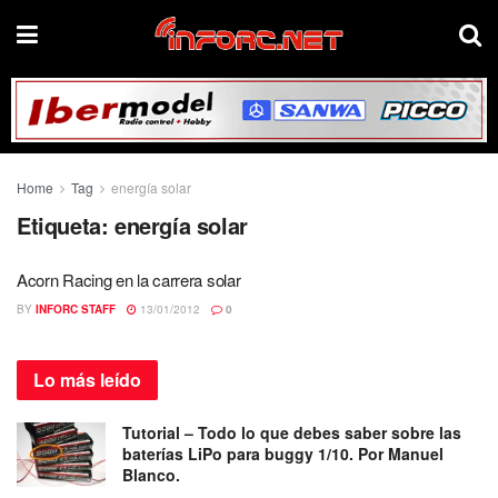
Home
Tag
energía solar
Etiqueta:
energía solar
Acorn Racing en la carrera solar
BY
INFORC STAFF
13/01/2012
0
Lo más
leído
Tutorial – Todo lo que debes saber sobre las
baterías LiPo para buggy 1/10. Por Manuel
Blanco.