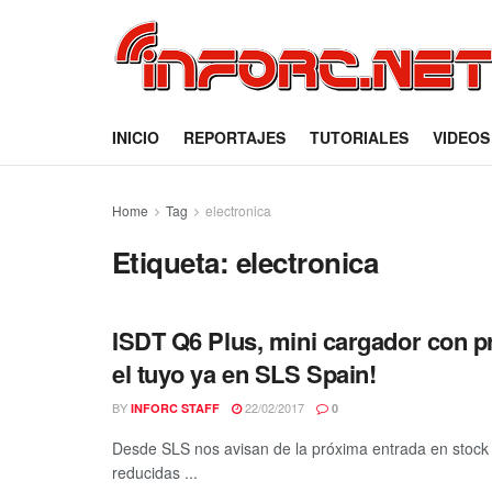
INICIO
REPORTAJES
TUTORIALES
VIDEOS
Home
Tag
electronica
Etiqueta:
electronica
ISDT Q6 Plus, mini cargador con p
el tuyo ya en SLS Spain!
BY
22/02/2017
INFORC STAFF
0
Desde SLS nos avisan de la próxima entrada en stock
reducidas ...