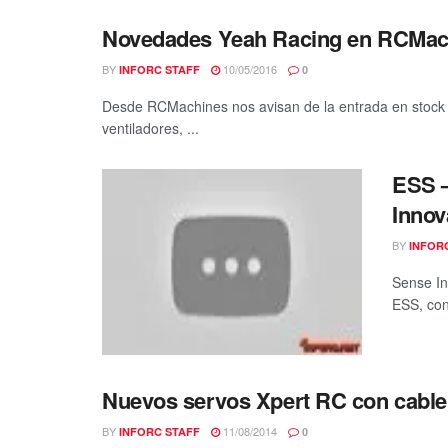
Novedades Yeah Racing en RCMac
BY
10/05/2016
INFORC STAFF
0
Desde RCMachines nos avisan de la entrada en stock 
ventiladores, ...
ESS –
Innov
BY
INFOR
Sense In
ESS, con
Nuevos servos Xpert RC con cable 
BY
11/08/2014
INFORC STAFF
0