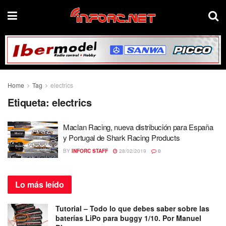
Home
Tag
electrics
Etiqueta:
electrics
Maclan Racing, nueva distribución para España
y Portugal de Shark Racing Products
BY
INFORC STAFF
28/02/2019
0
Lo más
leído
Tutorial – Todo lo que debes saber sobre las
baterías LiPo para buggy 1/10. Por Manuel