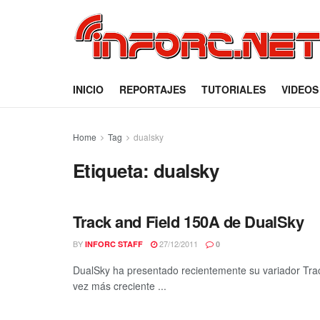
INICIO
REPORTAJES
TUTORIALES
VIDEOS
Home
Tag
dualsky
Etiqueta:
dualsky
Track and Field 150A de DualSky
BY
27/12/2011
INFORC STAFF
0
DualSky ha presentado recientemente su variador Tra
vez más creciente ...