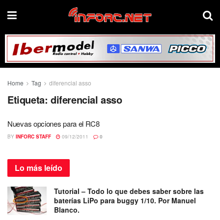
Home
Tag
diferencial asso
Etiqueta:
diferencial asso
Nuevas opciones para el RC8
BY
INFORC STAFF
09/12/2011
0
Lo más
leído
Tutorial – Todo lo que debes saber sobre las
baterías LiPo para buggy 1/10. Por Manuel
Blanco.