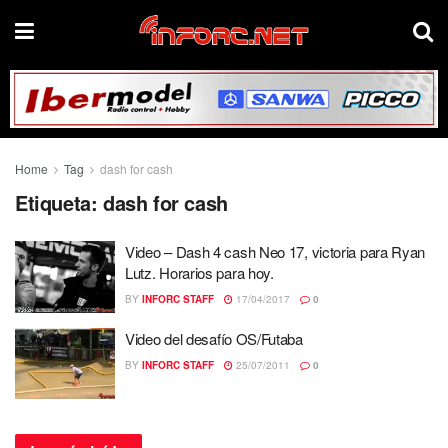
Home
Tag
dash for cash
Etiqueta:
dash for cash
Video – Dash 4 cash Neo 17, victoria para Ryan
Lutz. Horarios para hoy.
BY
INFORC STAFF
17/04/2017
0
Video del desafío OS/Futaba
BY
INFORC STAFF
25/07/2011
0