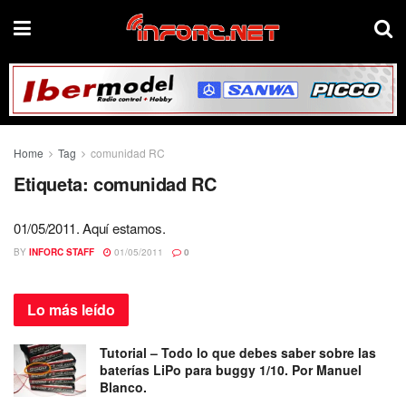
Home
Tag
comunidad RC
Etiqueta:
comunidad RC
01/05/2011. Aquí estamos.
BY
INFORC STAFF
01/05/2011
0
Lo más
leído
Tutorial – Todo lo que debes saber sobre las
baterías LiPo para buggy 1/10. Por Manuel
Blanco.