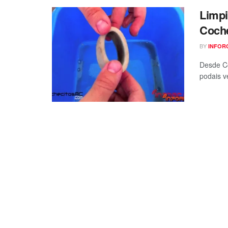
Limpi
Coch
BY
INFOR
Desde C
podais ve