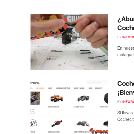
¿Abur
Coch
BY
INFOR
En nuest
malagueñ
Coche
¡Bien
BY
INFOR
Si lleva
Cochecit