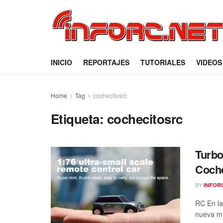
INICIO
REPORTAJES
TUTORIALES
VIDEOS
Home
Tag
cochecitosrc
Etiqueta:
cochecitosrc
Turbo
Coch
BY
INFOR
RC En la
nueva mi