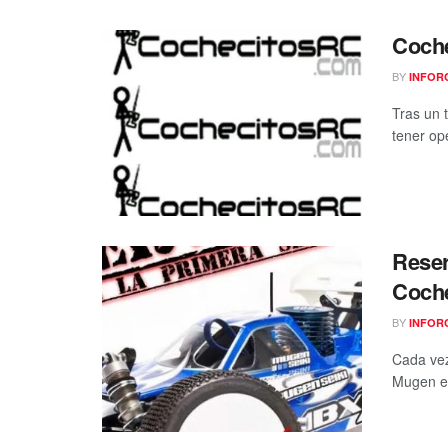
Coche
BY
INFOR
Tras un 
tener op
Rese
Coch
BY
INFOR
Cada vez
Mugen en