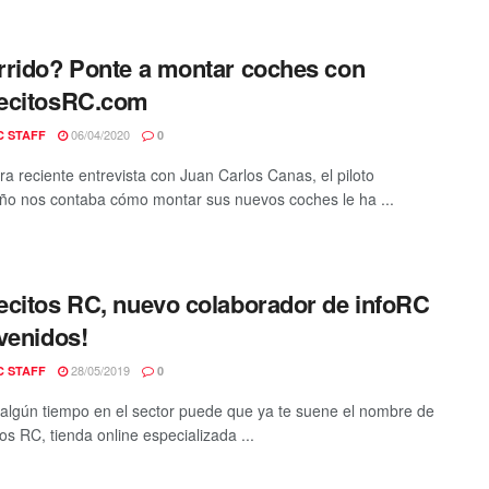
rido? Ponte a montar coches con
ecitosRC.com
06/04/2020
C STAFF
0
ra reciente entrevista con Juan Carlos Canas, el piloto
o nos contaba cómo montar sus nuevos coches le ha ...
citos RC, nuevo colaborador de infoRC
venidos!
28/05/2019
C STAFF
0
s algún tiempo en el sector puede que ya te suene el nombre de
os RC, tienda online especializada ...