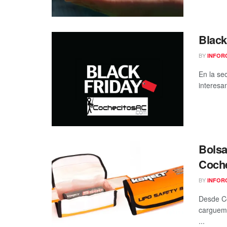
Black
BY
INFOR
En la se
interesa
Bolsa
Coch
BY
INFOR
Desde C
carguemo
...