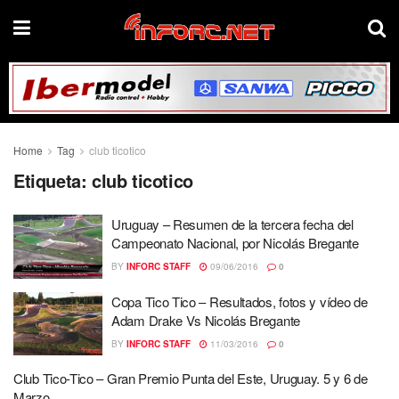
Home
Tag
club ticotico
Etiqueta:
club ticotico
Uruguay – Resumen de la tercera fecha del
Campeonato Nacional, por Nicolás Bregante
BY
INFORC STAFF
09/06/2016
0
Copa Tico Tico – Resultados, fotos y vídeo de
Adam Drake Vs Nicolás Bregante
BY
INFORC STAFF
11/03/2016
0
Club Tico-Tico – Gran Premio Punta del Este, Uruguay. 5 y 6 de
Marzo