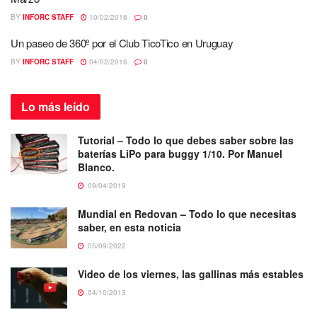
BY
INFORC STAFF
10/02/2016
0
Un paseo de 360º por el Club TicoTico en Uruguay
BY
INFORC STAFF
04/02/2016
0
Lo más
leído
Tutorial – Todo lo que debes saber sobre las
baterías LiPo para buggy 1/10. Por Manuel
Blanco.
09/04/2019
Mundial en Redovan – Todo lo que necesitas
saber, en esta noticia
05/09/2022
Video de los viernes, las gallinas más estables
04/10/2013