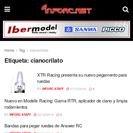
Home
Tag
cianocrilato
Etiqueta:
cianocrilato
XTR Racing presenta su nuevo pegamento para
ruedas
BY
INFORC STAFF
07/12/2018
0
Nuevo en Modelix Racing: Gama RTR, aplicador de ciano y limpia
rodamientos
BY
INFORC STAFF
22/12/2014
0
Bandas para pegar ruedas de Answer RC