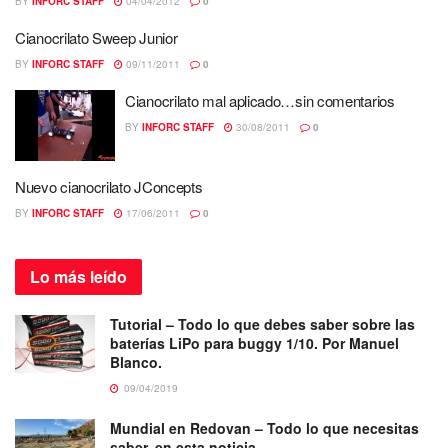
BY
INFORC STAFF
04/04/2012
0
Cianocrilato Sweep Junior
BY
INFORC STAFF
09/11/2011
0
Cianocrilato mal aplicado…sin comentarios
BY
INFORC STAFF
30/08/2011
0
Nuevo cianocrilato JConcepts
BY
INFORC STAFF
17/06/2011
0
Lo más
leído
Tutorial – Todo lo que debes saber sobre las
baterías LiPo para buggy 1/10. Por Manuel
Blanco.
09/04/2019
Mundial en Redovan – Todo lo que necesitas
saber, en esta noticia