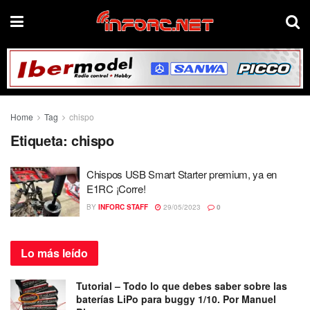
Home
Tag
chispo
Etiqueta:
chispo
Chispos USB Smart Starter premium, ya en
E1RC ¡Corre!
BY
INFORC STAFF
29/05/2023
0
Lo más
leído
Tutorial – Todo lo que debes saber sobre las
baterías LiPo para buggy 1/10. Por Manuel