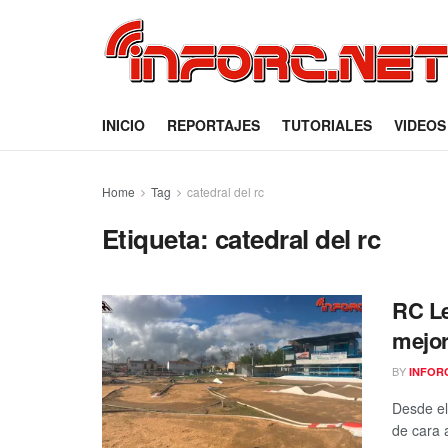
INICIO
REPORTAJES
TUTORIALES
VIDEOS
Home
Tag
catedral del rc
Etiqueta:
catedral del rc
RC Le
mejor
BY
INFOR
Desde el
de cara 