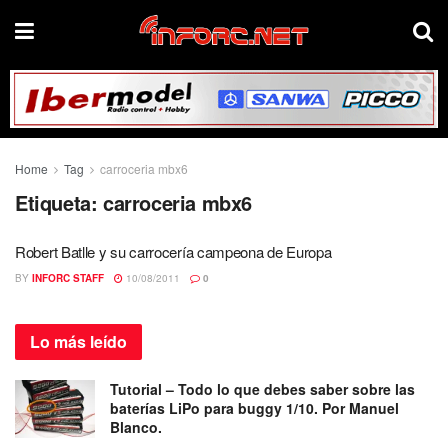
Home
Tag
carroceria mbx6
Etiqueta:
carroceria mbx6
Robert Batlle y su carrocería campeona de Europa
BY
INFORC STAFF
10/08/2011
0
Lo más
leído
Tutorial – Todo lo que debes saber sobre las
baterías LiPo para buggy 1/10. Por Manuel
Blanco.