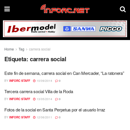
Home
Tag
carrera social
Etiqueta:
carrera social
Este fin de semana, carrera social en Can Mercader, “La ratonera”
BY
INFORC STAFF
10/09/2014
0
Tercera carrera social Villa de la Roda
BY
INFORC STAFF
13/05/2014
0
Fotos de la social en Santa Perpetua por el usuario Irraz
BY
INFORC STAFF
12/06/2011
0