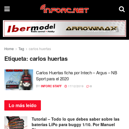
Home
Tag
carlos huertas
Etiqueta:
carlos huertas
Carlos Huertas ficha por Intech – Argus – NB
Sport para el 2020
BY
INFORC STAFF
17/12/2019
0
Lo más
leído
Tutorial – Todo lo que debes saber sobre las
baterías LiPo para buggy 1/10. Por Manuel