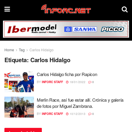
Home
Tag
Carlos Hidalgo
Etiqueta:
Carlos Hidalgo
Carlos Hidalgo ficha por Rapicon
BY
INFORC STAFF
18/01/2022
0
Merlin Race, así fue estar allí. Crónica y galería
de fotos por Miguel Zambrana.
BY
INFORC STAFF
10/12/2013
0