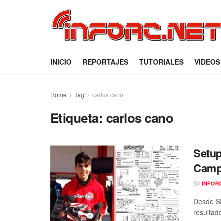
INICIO
REPORTAJES
TUTORIALES
VIDEOS
Home
Tag
carlos cano
Etiqueta:
carlos cano
Setup
Camp
BY
INFOR
Desde Sh
resultado