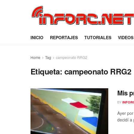
INICIO
REPORTAJES
TUTORIALES
VIDEOS
Home
Tag
campeonato RRG2
Etiqueta:
campeonato RRG2
Mis p
BY
INFOR
Ayer por
decidí a 