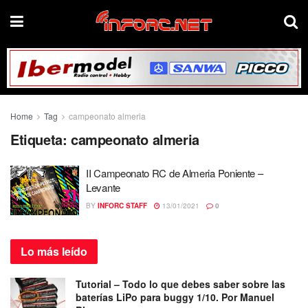
Home
Tag
campeonato almeria
Etiqueta:
campeonato almeria
II Campeonato RC de Almeria Poniente –
Levante
BY
INFORC STAFF
13/01/2021
0
Lo más
leído
Tutorial – Todo lo que debes saber sobre las
baterías LiPo para buggy 1/10. Por Manuel