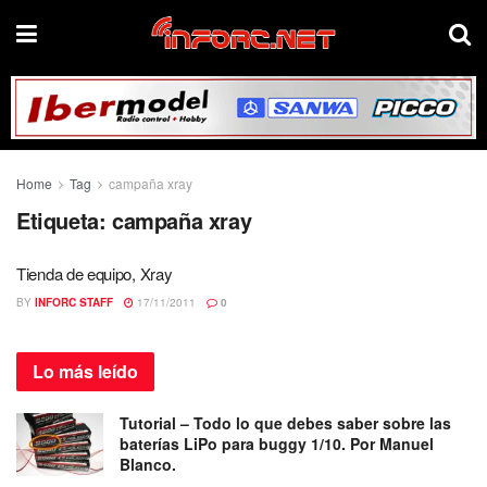
Home
Tag
campaña xray
Etiqueta:
campaña xray
Tienda de equipo, Xray
BY
INFORC STAFF
17/11/2011
0
Lo más
leído
Tutorial – Todo lo que debes saber sobre las
baterías LiPo para buggy 1/10. Por Manuel
Blanco.