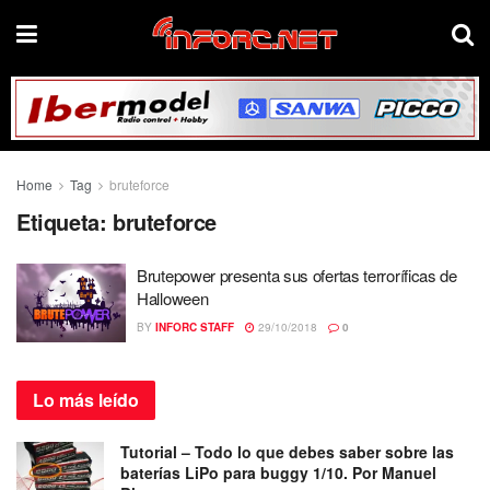
Home
Tag
bruteforce
Etiqueta:
bruteforce
Brutepower presenta sus ofertas terroríficas de
Halloween
BY
INFORC STAFF
29/10/2018
0
Lo más
leído
Tutorial – Todo lo que debes saber sobre las
baterías LiPo para buggy 1/10. Por Manuel