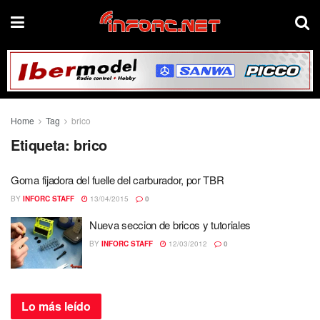
Home
Tag
brico
Etiqueta:
brico
Goma fijadora del fuelle del carburador, por TBR
BY
INFORC STAFF
13/04/2015
0
Nueva seccion de bricos y tutoriales
BY
INFORC STAFF
12/03/2012
0
Lo más
leído