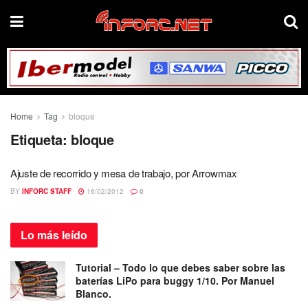
Home
Tag
bloque
Etiqueta:
bloque
Ajuste de recorrido y mesa de trabajo, por Arrowmax
BY
INFORC STAFF
16/02/2012
0
Lo más
leído
Tutorial – Todo lo que debes saber sobre las
baterías LiPo para buggy 1/10. Por Manuel
Blanco.