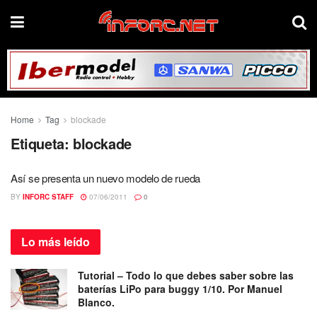
Home
Tag
blockade
Etiqueta:
blockade
Así se presenta un nuevo modelo de rueda
BY
INFORC STAFF
07/06/2011
0
Lo más
leído
Tutorial – Todo lo que debes saber sobre las
baterías LiPo para buggy 1/10. Por Manuel
Blanco.