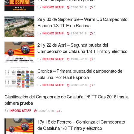
BY
INFORC STAFF
07/03/2019
0
29 y 30 de Septiembre – Warm Up Campeonato
España 1/8 TT-E en Racbsa
BY
INFORC STAFF
12/09/2018
0
21 y 22 de Abril – Segunda prueba del
Campeonato de Cataluña 1/8 TT nitro y eléctrico
BY
INFORC STAFF
19/04/2018
0
Cronica – Primera prueba del campeonato de
cataluña. Por Raul Espinola
BY
INFORC STAFF
28/03/2018
0
Clasificación del Campeonato de Cataluña 1/8 TT Gas 2018 tras la
primera prueba
BY
INFORC STAFF
23/02/2018
0
17y 18 de Febrero – Comienza el Campeonato
de Cataluña 1/8 TT nitro y eléctrico