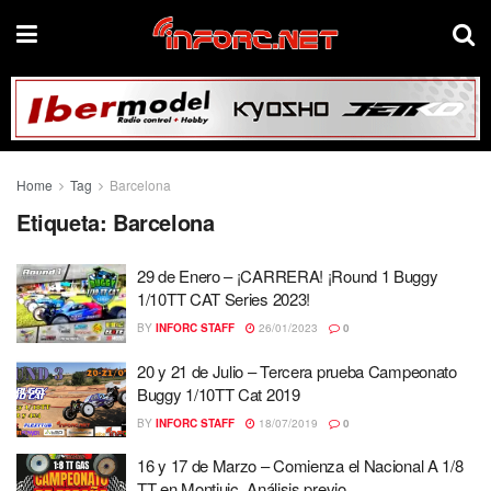
Home
Tag
Barcelona
Etiqueta:
Barcelona
29 de Enero – ¡CARRERA! ¡Round 1 Buggy
1/10TT CAT Series 2023!
BY
INFORC STAFF
26/01/2023
0
20 y 21 de Julio – Tercera prueba Campeonato
Buggy 1/10TT Cat 2019
BY
INFORC STAFF
18/07/2019
0
16 y 17 de Marzo – Comienza el Nacional A 1/8
TT en Montjuic. Análisis previo.