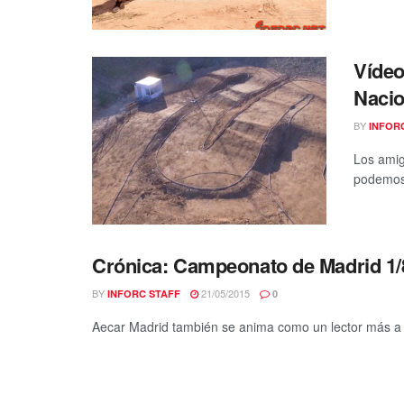
Vídeo
Nacio
BY
INFOR
Los amig
podemos 
Crónica: Campeonato de Madrid 1/
BY
21/05/2015
INFORC STAFF
0
Aecar Madrid también se anima como un lector más a re