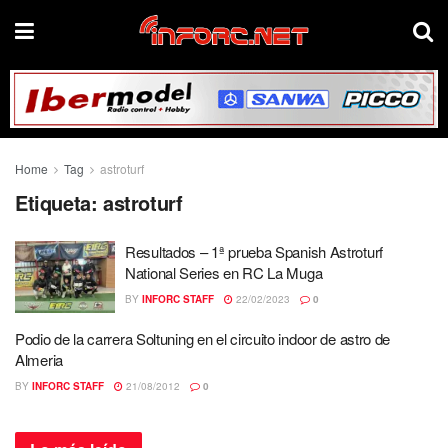
Home
Tag
astroturf
Etiqueta:
astroturf
Resultados – 1ª prueba Spanish Astroturf
National Series en RC La Muga
BY
INFORC STAFF
22/02/2023
0
Podio de la carrera Soltuning en el circuito indoor de astro de
Almeria
BY
INFORC STAFF
21/08/2012
0