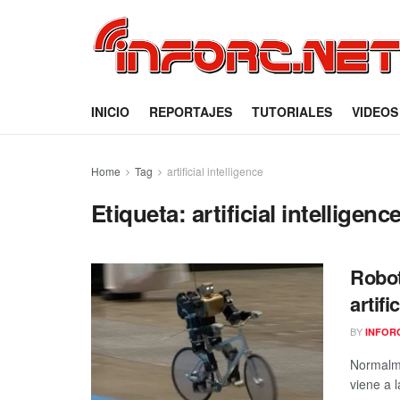
INICIO
REPORTAJES
TUTORIALES
VIDEOS
Home
Tag
artificial intelligence
Etiqueta:
artificial intelligenc
Robot
artific
BY
INFOR
Normalme
viene a l