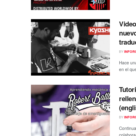
Video
nuevo
tradu
BY
INFOR
Hace una
en el que
Tutor
relle
(engl
BY
INFOR
Continua
colabora