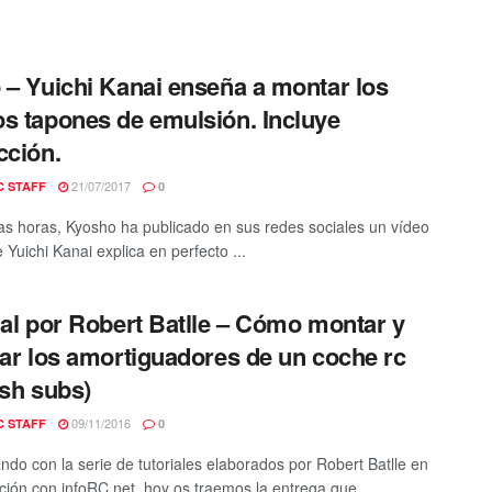
 – Yuichi Kanai enseña a montar los
s tapones de emulsión. Incluye
cción.
21/07/2017
C STAFF
0
s horas, Kyosho ha publicado en sus redes sociales un vídeo
 Yuichi Kanai explica en perfecto ...
ial por Robert Batlle – Cómo montar y
nar los amortiguadores de un coche rc
ish subs)
09/11/2016
C STAFF
0
ndo con la serie de tutoriales elaborados por Robert Batlle en
ción con infoRC.net, hoy os traemos la entrega que ...