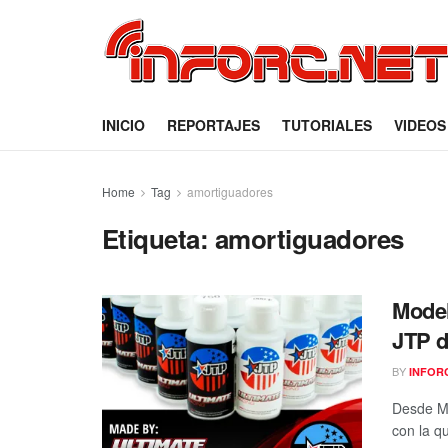
INICIO
REPORTAJES
TUTORIALES
VIDEOS
Home
Tag
amortiguadores
Etiqueta:
amortiguadores
Model
JTP d
BY
INFOR
Desde Mo
con la q