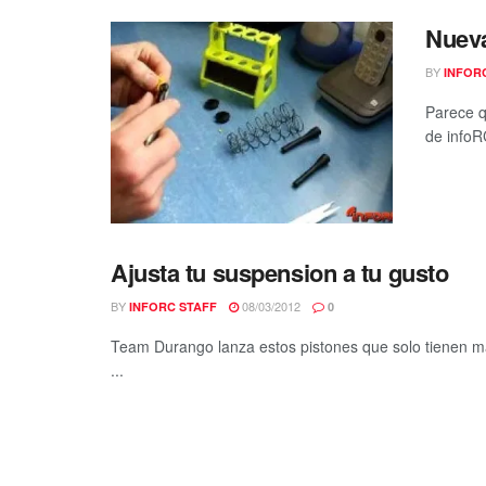
Nueva
BY
INFOR
Parece q
de infoR
Ajusta tu suspension a tu gusto
BY
08/03/2012
INFORC STAFF
0
Team Durango lanza estos pistones que solo tienen marc
...