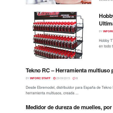
Hobby
Ultim
BY
INFOR
Hobby TT
en todo 
Tekno RC – Herramienta multiuso 
BY
29/09/2015
INFORC STAFF
0
Desde Ebremodel, distribuidor para España de Tekno R
herramienta multiusos, creada ...
Medidor de dureza de muelles, po