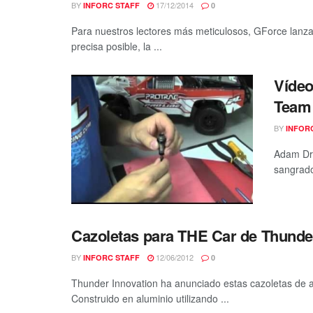
BY
17/12/2014
INFORC STAFF
0
Para nuestros lectores más meticulosos, GForce lanz
precisa posible, la ...
Vídeo
Team 
BY
INFOR
Adam Dra
sangrado
Cazoletas para THE Car de Thunde
BY
12/06/2012
INFORC STAFF
0
Thunder Innovation ha anunciado estas cazoletas de a
Construido en aluminio utilizando ...