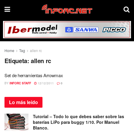
Home
Tag
allen rc
Etiqueta:
allen rc
Set de herramientas Arrowmax
BY
INFORC STAFF
12/12/2011
0
Lo más
leído
Tutorial – Todo lo que debes saber sobre las
baterías LiPo para buggy 1/10. Por Manuel
Blanco.