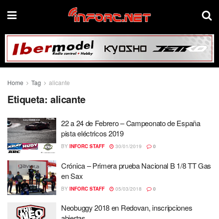
Home
Tag
alicante
Etiqueta:
alicante
22 a 24 de Febrero – Campeonato de España
pista eléctricos 2019
BY
INFORC STAFF
30/01/2019
0
Crónica – Primera prueba Nacional B 1/8 TT Gas
en Sax
BY
INFORC STAFF
05/03/2018
0
Neobuggy 2018 en Redovan, inscripciones
abiertas