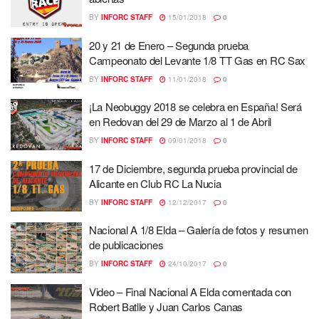
BY
INFORC STAFF
15/01/2018
0
20 y 21 de Enero – Segunda prueba
Campeonato del Levante 1/8 TT Gas en RC Sax
BY
INFORC STAFF
11/01/2018
0
¡La Neobuggy 2018 se celebra en España! Será
en Redovan del 29 de Marzo al 1 de Abril
BY
INFORC STAFF
09/01/2018
0
17 de Diciembre, segunda prueba provincial de
Alicante en Club RC La Nucia
BY
INFORC STAFF
12/12/2017
0
Nacional A 1/8 Elda – Galería de fotos y resumen
de publicaciones
BY
INFORC STAFF
24/10/2017
0
Video – Final Nacional A Elda comentada con
Robert Batlle y Juan Carlos Canas