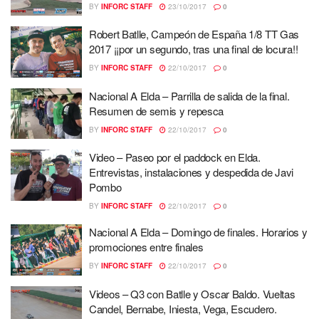
BY
INFORC STAFF
23/10/2017
0
Robert Batlle, Campeón de España 1/8 TT Gas
2017 ¡¡por un segundo, tras una final de locura!!
BY
INFORC STAFF
22/10/2017
0
Nacional A Elda – Parrilla de salida de la final.
Resumen de semis y repesca
BY
INFORC STAFF
22/10/2017
0
Video – Paseo por el paddock en Elda.
Entrevistas, instalaciones y despedida de Javi
Pombo
BY
INFORC STAFF
22/10/2017
0
Nacional A Elda – Domingo de finales. Horarios y
promociones entre finales
BY
INFORC STAFF
22/10/2017
0
Videos – Q3 con Batlle y Oscar Baldo. Vueltas
Candel, Bernabe, Iniesta, Vega, Escudero.