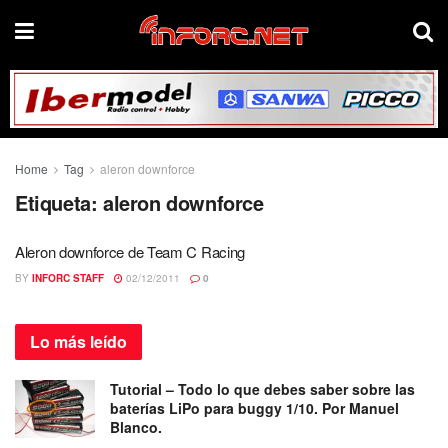
Home
Tag
aleron downforce
Etiqueta:
aleron downforce
Aleron downforce de Team C Racing
BY
INFORC STAFF
02/12/2011
0
Lo más
leído
Tutorial – Todo lo que debes saber sobre las
baterías LiPo para buggy 1/10. Por Manuel
Blanco.