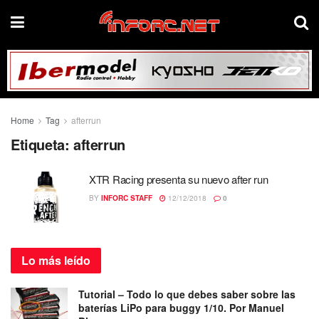
Home
Tag
afterrun
Etiqueta:
afterrun
XTR Racing presenta su nuevo after run
BY
INFORC STAFF
12/12/2018
0
Lo más
leído
Tutorial – Todo lo que debes saber sobre las
baterías LiPo para buggy 1/10. Por Manuel