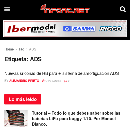
Home
Tag
ADS
Etiqueta:
ADS
Nuevas siliconas de RB para el sistema de amortiguación ADS
BY
ALEJANDRO PRIETO
04/07/2013
0
Lo más
leído
Tutorial – Todo lo que debes saber sobre las
baterías LiPo para buggy 1/10. Por Manuel
Blanco.