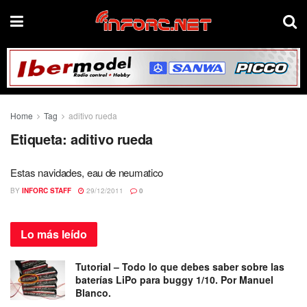
Home
Tag
aditivo rueda
Etiqueta:
aditivo rueda
Estas navidades, eau de neumatico
BY
INFORC STAFF
29/12/2011
0
Lo más
leído
Tutorial – Todo lo que debes saber sobre las
baterías LiPo para buggy 1/10. Por Manuel
Blanco.