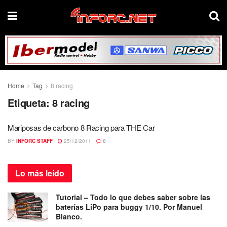
Home
Tag
8 racing
Etiqueta:
8 racing
Mariposas de carbono 8 Racing para THE Car
BY
INFORC STAFF
25/12/2011
0
Lo más
leído
Tutorial – Todo lo que debes saber sobre las
baterías LiPo para buggy 1/10. Por Manuel
Blanco.