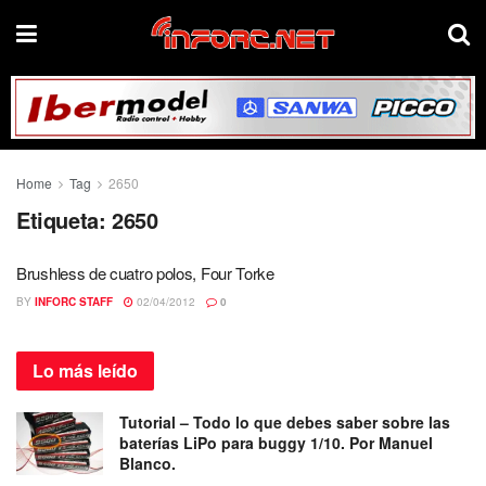
Home
Tag
2650
Etiqueta:
2650
Brushless de cuatro polos, Four Torke
BY
INFORC STAFF
02/04/2012
0
Lo más
leído
Tutorial – Todo lo que debes saber sobre las
baterías LiPo para buggy 1/10. Por Manuel
Blanco.