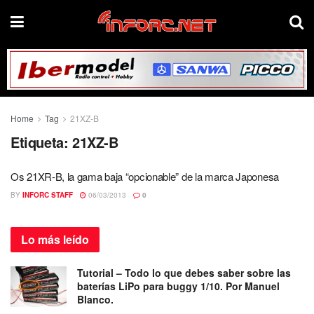
Home
Tag
21XZ-B
Etiqueta:
21XZ-B
Os 21XR-B, la gama baja “opcionable” de la marca Japonesa
BY
INFORC STAFF
06/03/2013
0
Lo más
leído
Tutorial – Todo lo que debes saber sobre las
baterías LiPo para buggy 1/10. Por Manuel
Blanco.