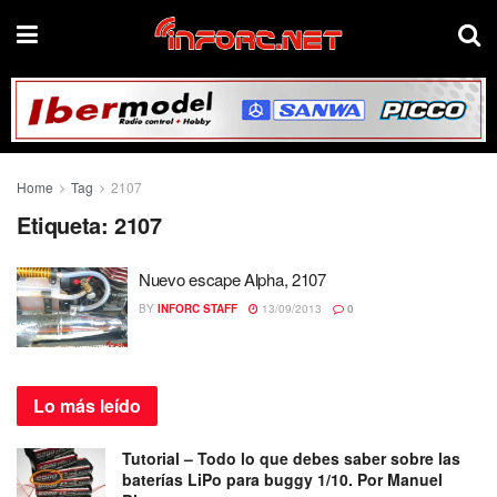
Home
Tag
2107
Etiqueta:
2107
Nuevo escape Alpha, 2107
BY
INFORC STAFF
13/09/2013
0
Lo más
leído
Tutorial – Todo lo que debes saber sobre las
baterías LiPo para buggy 1/10. Por Manuel