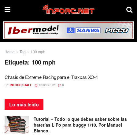
Home
Tag
100 mph
Etiqueta:
100 mph
Chasis de Extreme Racing para el Traxxas XO-1
BY
INFORC STAFF
13/03/2012
0
Lo más
leído
Tutorial – Todo lo que debes saber sobre las
baterías LiPo para buggy 1/10. Por Manuel
Blanco.