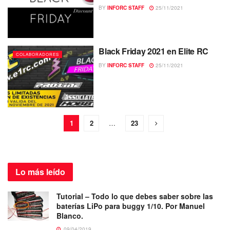
BY
INFORC STAFF
25/11/2021
Black Friday 2021 en Elite RC
COLABORADORES
BY
INFORC STAFF
25/11/2021
1
2
…
23
Lo más
leído
Tutorial – Todo lo que debes saber sobre las
baterías LiPo para buggy 1/10. Por Manuel
Blanco.
09/04/2019