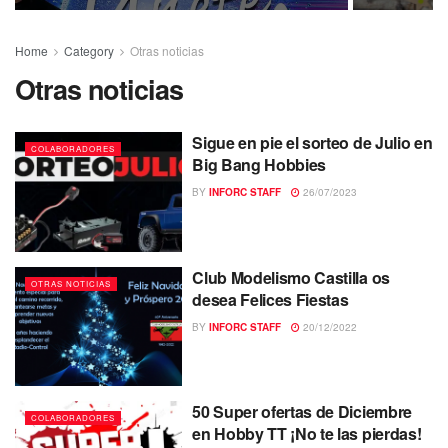
Home
Category
Otras noticias
Otras noticias
Sigue en pie el sorteo de Julio en
COLABORADORES
Big Bang Hobbies
BY
INFORC STAFF
26/07/2023
Club Modelismo Castilla os
OTRAS NOTICIAS
desea Felices Fiestas
BY
INFORC STAFF
20/12/2022
50 Super ofertas de Diciembre
COLABORADORES
en Hobby TT ¡No te las pierdas!