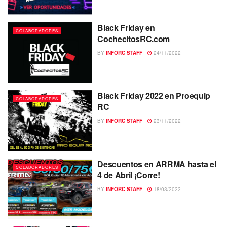
Black Friday en
COLABORADORES
CochecitosRC.com
BY
INFORC STAFF
24/11/2022
Black Friday 2022 en Proequip
COLABORADORES
RC
BY
INFORC STAFF
23/11/2022
Descuentos en ARRMA hasta el
COLABORADORES
4 de Abril ¡Corre!
BY
INFORC STAFF
18/03/2022