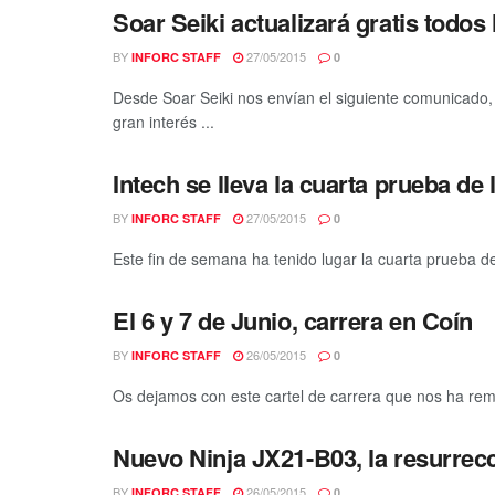
Soar Seiki actualizará gratis todos
BY
27/05/2015
INFORC STAFF
0
Desde Soar Seiki nos envían el siguiente comunicado, 
gran interés ...
Intech se lleva la cuarta prueba de 
BY
27/05/2015
INFORC STAFF
0
Este fin de semana ha tenido lugar la cuarta prueba de l
El 6 y 7 de Junio, carrera en Coín
BY
26/05/2015
INFORC STAFF
0
Os dejamos con este cartel de carrera que nos ha remit
Nuevo Ninja JX21-B03, la resurrec
BY
26/05/2015
INFORC STAFF
0