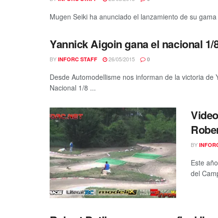
Mugen Seiki ha anunciado el lanzamiento de su gama d
Yannick Aigoin gana el nacional 1/
BY
26/05/2015
INFORC STAFF
0
Desde Automodellisme nos informan de la victoria de Y
Nacional 1/8 ...
Video
Rober
BY
INFOR
Este año
del Camp