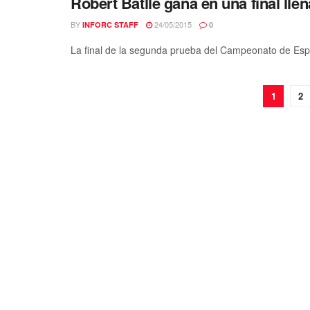
Robert Batlle gana en una final lle
BY
24/05/2015
INFORC STAFF
0
La final de la segunda prueba del Campeonato de Esp
1
2