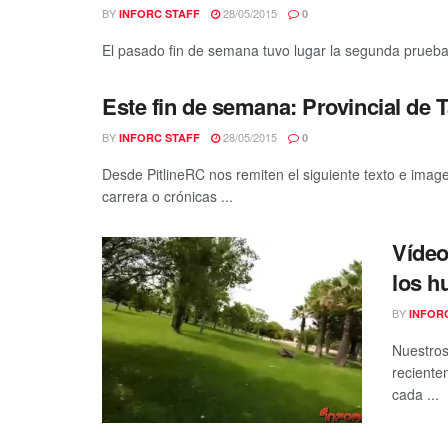
BY
28/05/2015
INFORC STAFF
0
El pasado fin de semana tuvo lugar la segunda prueba
Este fin de semana: Provincial de 
BY
28/05/2015
INFORC STAFF
0
Desde PitlineRC nos remiten el siguiente texto e ima
carrera o crónicas ...
Vídeo
los h
BY
INFOR
Nuestros
reciente
cada ...