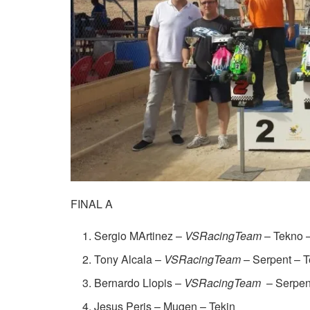
FINAL A
Sergio MArtinez –
VSRacingTeam
– Tekno 
Tony Alcala –
VSRacingTeam
– Serpent – 
Bernardo Llopis –
VSRacingTeam
– Serpen
Jesus Peris – Mugen – Tekin