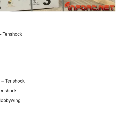
– Tenshock
t – Tenshock
Tenshock
Hobbywing