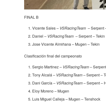
FINAL B
Vicente Sales –
VSRacingTeam
– Serpent 
Daniel –
VSRacingTeam
– Serpent – Tekin
Jose Vicente Almiñana – Mugen – Tekin
Clasificación final del campeonato
Sergio Martinez –
VSRacingTeam
– Serpen
Tony Alcalá –
VSRacingTeam –
Serpent – 
Dani García –
VSRacingTeam
– Serpent – 
Eloy Moreno – Mugen
Luis Miguel Calleja – Mugen – Tenshock