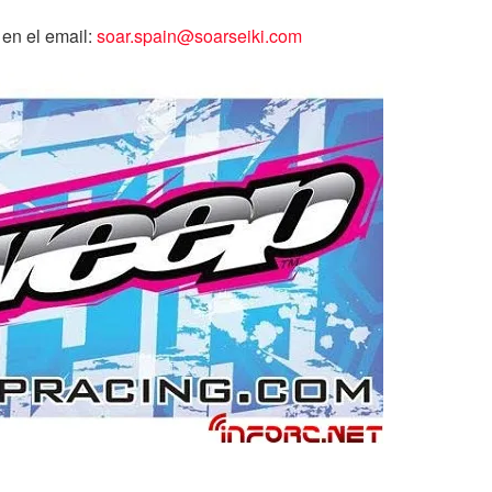
 en el email:
soar.spain@soarseiki.com