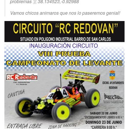
problemas :); 38.134523,-0.92988
Vamos chicos animaros que nos lo paseremos genial!