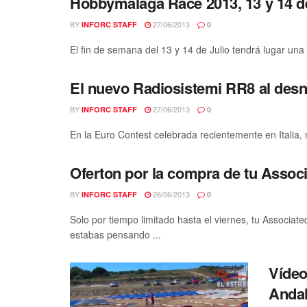
Hobbymalaga Race 2013, 13 y 14 de 
BY
27/06/2013
INFORC STAFF
0
El fin de semana del 13 y 14 de Julio tendrá lugar una
El nuevo Radiosistemi RR8 al des
BY
27/06/2013
INFORC STAFF
0
En la Euro Contest celebrada recientemente en Italia, n
Oferton por la compra de tu Asso
BY
26/06/2013
INFORC STAFF
0
Solo por tiempo limitado hasta el viernes, tu Associat
estabas pensando ...
Vídeo
Andal