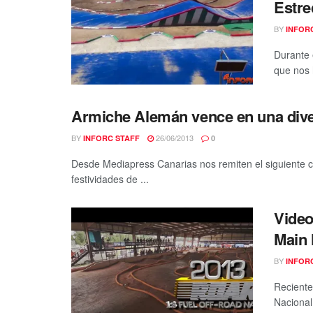
Estre
BY
INFOR
Durante 
que nos 
Armiche Alemán vence en una dive
BY
26/06/2013
INFORC STAFF
0
Desde Mediapress Canarias nos remiten el siguiente c
festividades de ...
Video
Main
BY
INFOR
Reciente
Nacional