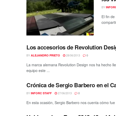
BY
INFOR
El fin d
comparti
Los accesorios de Revolution Des
BY
28/06/2013
ALEJANDRO PRIETO
0
La marca alemana Revolution Design nos ha hecho lle
equipo este ...
Crónica de Sergio Barbero en el 
BY
27/06/2013
INFORC STAFF
0
En esta ocasión, Sergio Barbero nos cuenta cómo fue pa