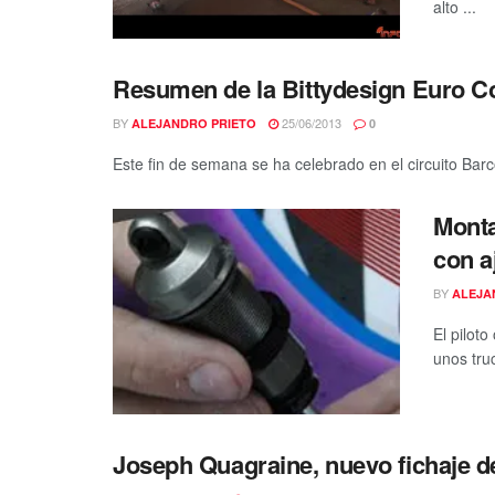
alto ...
Resumen de la Bittydesign Euro Con
BY
25/06/2013
ALEJANDRO PRIETO
0
Este fin de semana se ha celebrado en el circuito Barcoo
Monta
con a
BY
ALEJA
El pilot
unos truc
Joseph Quagraine, nuevo fichaje de