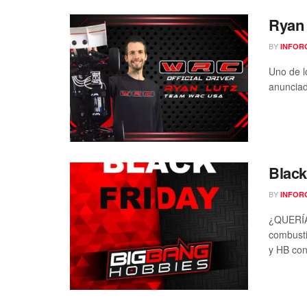
Ryan 
BY
INFOR
Uno de l
anunciad
Black
BY
INFOR
¿QUERÍA
combusti
y HB con 