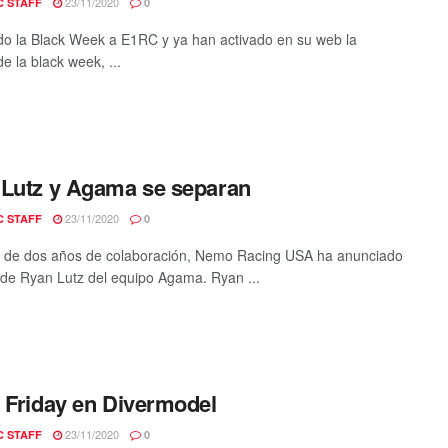
23/11/2020
C STAFF
0
do la Black Week a E1RC y ya han activado en su web la
e la black week, ...
Lutz y Agama se separan
23/11/2020
C STAFF
0
 de dos años de colaboración, Nemo Racing USA ha anunciado
a de Ryan Lutz del equipo Agama. Ryan ...
 Friday en Divermodel
23/11/2020
C STAFF
0