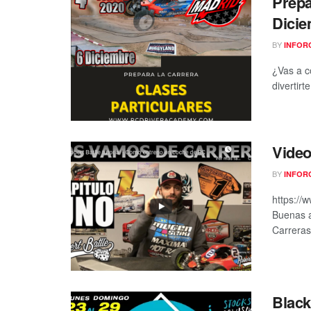
Prepa
Dici
BY
INFOR
¿Vas a c
divertirt
Video
BY
INFOR
https:/
Buenas a
Carreras
Black