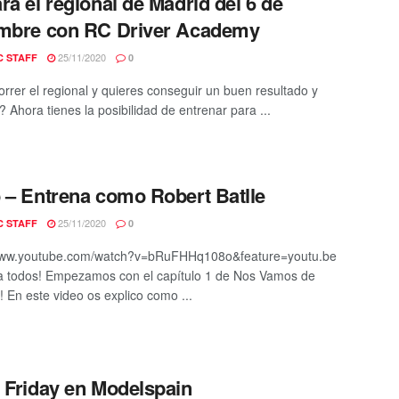
ra el regional de Madrid del 6 de
embre con RC Driver Academy
25/11/2020
C STAFF
0
orrer el regional y quieres conseguir un buen resultado y
e? Ahora tienes la posibilidad de entrenar para ...
 – Entrena como Robert Batlle
25/11/2020
C STAFF
0
/www.youtube.com/watch?v=bRuFHHq108o&feature=youtu.be
 todos! Empezamos con el capítulo 1 de Nos Vamos de
! En este video os explico como ...
 Friday en Modelspain