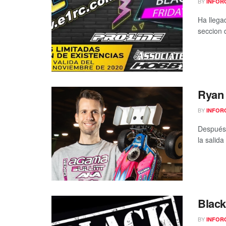
BY
INFOR
Ha llega
seccion d
Ryan 
BY
INFOR
Después
la salid
Black
BY
INFOR