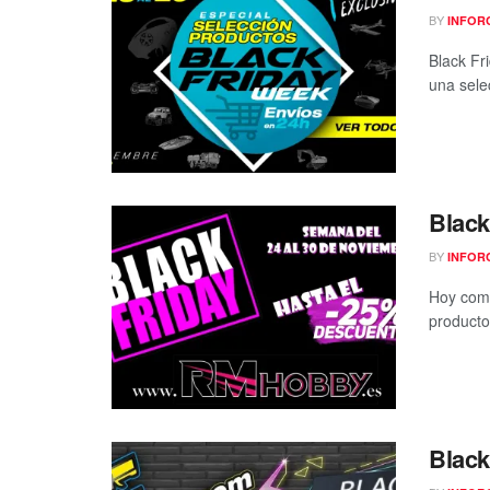
BY
INFOR
Black Fr
una sele
Black
BY
INFOR
Hoy comi
producto
Black