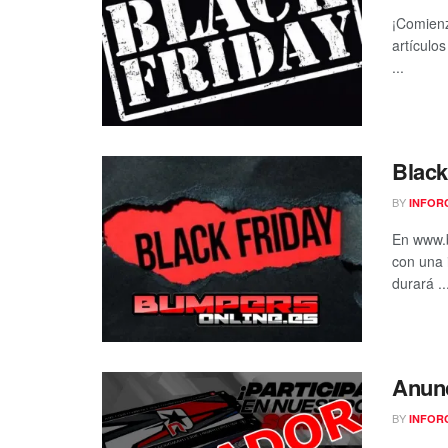
¡Comienz
artículo
...
Black
BY
INFOR
En www.
con una 
durará ..
Anunc
BY
INFOR